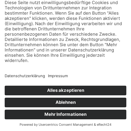
Des Weiteren speichert Usercentrics ein Cookie
in Ihrem Browser, um Ihnen die erteilten
Einwilligungen bzw. deren Widerruf zuordnen zu
können. Die so erfassten Daten werden
gespeichert, bis Sie uns zur Löschung auffordern,
das Usercentrics-Cookie selbst löschen oder der
Zweck für die Datenspeicherung entfällt.
Zwingende gesetzliche Aufbewahrungspflichten
bleiben unberührt.
Das Usercentrics-Banner auf dieser Website
wurde mit Hilfe von eRecht24 konfiguriert. Das
erkennen Sie daran, dass im Banner das Logo von
eRecht24 auftaucht. Um das eRecht24-Logo im
Banner auszuspielen, wird eine Verbindung zum